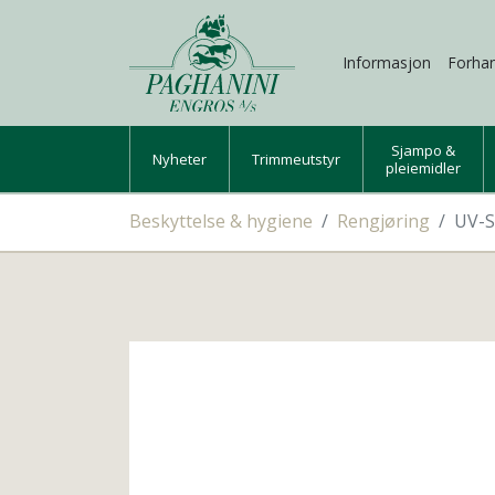
Informasjon
Forhan
Sjampo &
Nyheter
Trimmeutstyr
pleiemidler
Beskyttelse & hygiene
Rengjøring
UV-St