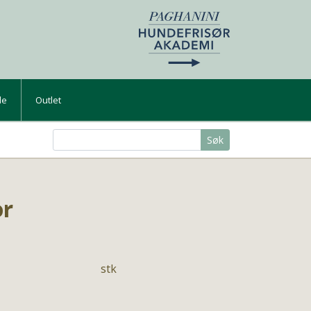
de
Outlet
Søk
or
stk