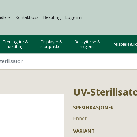
dlere
Kontakt oss
Bestilling
Logg inn
Trening, tur &
Displayer &
Beskyttelse &
Pelspleiegui
utstilling
startpakker
hygiene
erilisator
UV-Sterilisat
SPESIFIKASJONER
Enhet
VARIANT