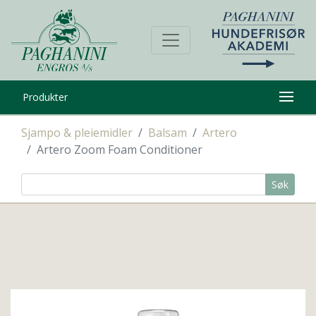
Produkter
Sjampo & pleiemidler
Balsam
Artero
Artero Zoom Foam Conditioner
Søk