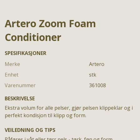
Artero Zoom Foam
Conditioner
SPESIFIKASJONER
Merke
Artero
Enhet
stk
Varenummer
361008
BESKRIVELSE
Ekstra volum for alle pelser, gjør pelsen klippeklar og i
perfekt kondisjon til klipp og form.
VEILEDNING OG TIPS
Påføres i våt eller tørr pels - tørk, føn og form.