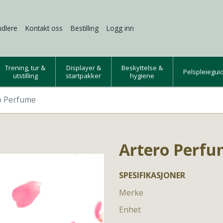
dlere
Kontakt oss
Bestilling
Logg inn
Trening, tur &
Displayer &
Beskyttelse &
Pelspleiegui
utstilling
startpakker
hygiene
o Perfume
Artero Perf
SPESIFIKASJONER
Merke
Enhet