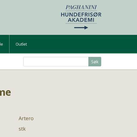
de
Outlet
Søk
ume
Artero
stk