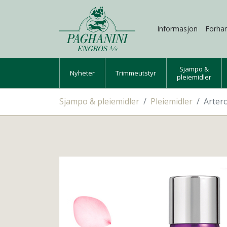
Informasjon
Forhan
Sjampo &
Nyheter
Trimmeutstyr
pleiemidler
Sjampo & pleiemidler
Pleiemidler
Arter