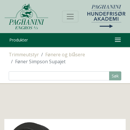
Produkter
Trimmeutstyr
Fønere og blåsere
Føner Simpson Supajet
Søk